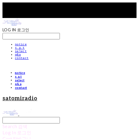
LOG IN
로그인
notice
s.a.t
select
q&a
contact
notice
s.a.t
select
q&a
contact
satomiradio
Search
검색
Log In
로그인
Cart
장바구니