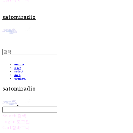
satomiradio
notice
s.a.t
select
q&a
contact
satomiradio
Search
검색
Log In
로그인
Cart
장바구니