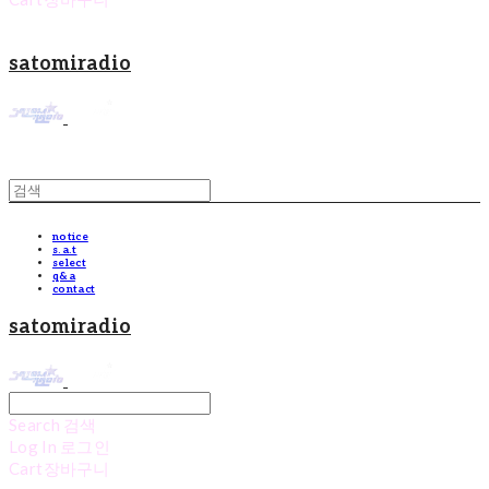
satomiradio
notice
s.a.t
select
q&a
contact
satomiradio
Search
검색
Log In
로그인
Cart
장바구니