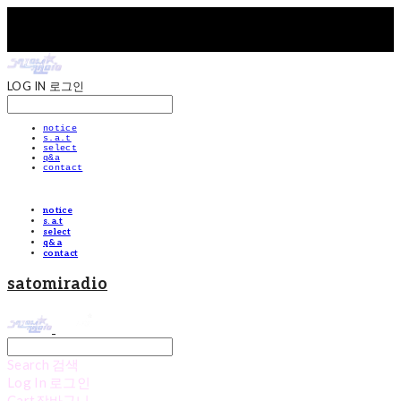
LOG IN
로그인
notice
s.a.t
select
q&a
contact
notice
s.a.t
select
q&a
contact
satomiradio
Search
검색
Log In
로그인
Cart
장바구니