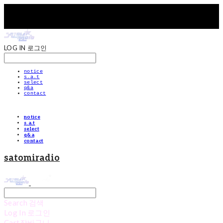
LOG IN
로그인
notice
s.a.t
select
q&a
contact
notice
s.a.t
select
q&a
contact
satomiradio
Search
검색
Log In
로그인
Cart
장바구니