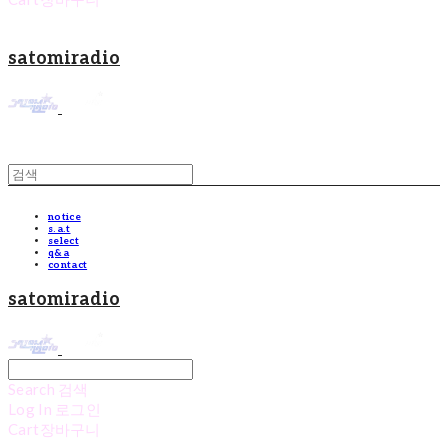
satomiradio
notice
s.a.t
select
q&a
contact
satomiradio
Search
검색
Log In
로그인
Cart
장바구니