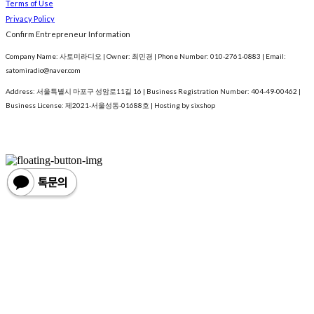
Terms of Use
Privacy Policy
Confirm Entrepreneur Information
Company Name: 사토미라디오 | Owner: 최민경 | Phone Number: 010-2761-0883 | Email:
satomiradio@naver.com
Address: 서울특별시 마포구 성암로11길 16 | Business Registration Number:
404-49-00462
|
Business License:
제2021-서울성동-01688호
| Hosting by sixshop