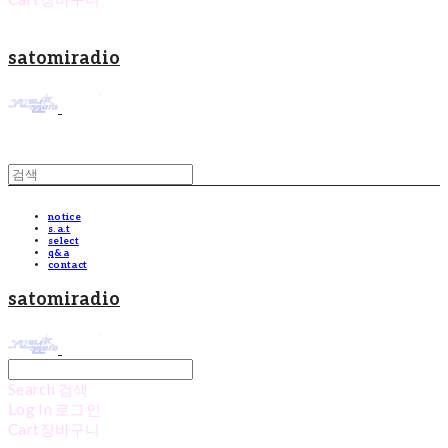
satomiradio
notice
s.a.t
select
q&a
contact
satomiradio
Search
검색
Log In
로그인
Cart
장바구니