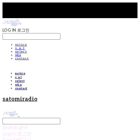
LOG IN
로그인
notice
s.a.t
select
q&a
contact
notice
s.a.t
select
q&a
contact
satomiradio
Search
검색
Log In
로그인
Cart
장바구니