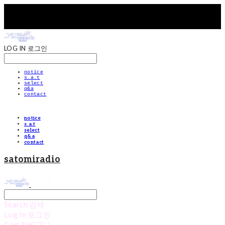
LOG IN
로그인
notice
s.a.t
select
q&a
contact
notice
s.a.t
select
q&a
contact
satomiradio
Search
검색
Log In
로그인
Cart
장바구니