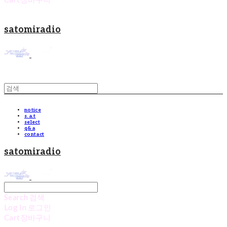
satomiradio
notice
s.a.t
select
q&a
contact
satomiradio
Search
검색
Log In
로그인
Cart
장바구니