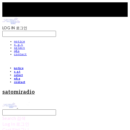
LOG IN
로그인
notice
s.a.t
select
q&a
contact
notice
s.a.t
select
q&a
contact
satomiradio
Search
검색
Log In
로그인
Cart
장바구니