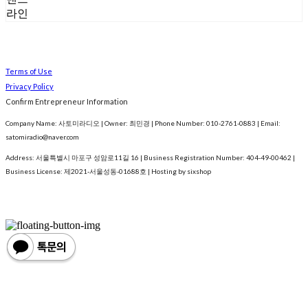
라인
Terms of Use
Privacy Policy
Confirm Entrepreneur Information
Company Name: 사토미라디오 | Owner: 최민경 | Phone Number: 010-2761-0883 | Email:
satomiradio@naver.com
Address: 서울특별시 마포구 성암로11길 16 | Business Registration Number:
404-49-00462
|
Business License:
제2021-서울성동-01688호
| Hosting by sixshop