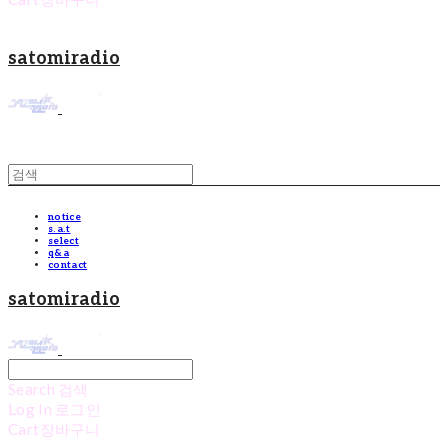
satomiradio
notice
s.a.t
select
q&a
contact
satomiradio
Search
검색
Log In
로그인
Cart
장바구니