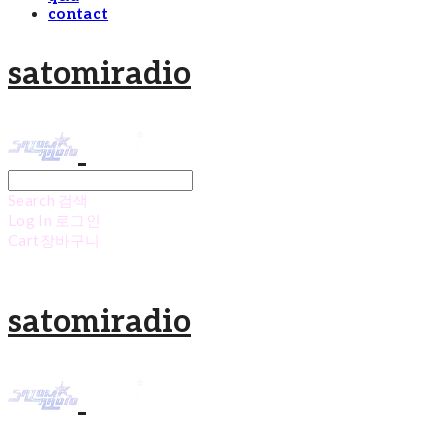
contact
satomiradio
Search
검색
Log In
로그인
Cart
장바구니
satomiradio