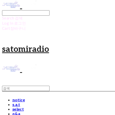
Search
검색
Log In
로그인
Cart
장바구니
satomiradio
notice
s.a.t
select
q&a