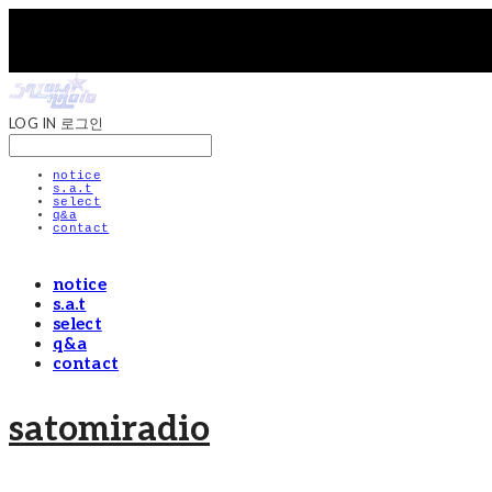
LOG IN
로그인
notice
s.a.t
select
q&a
contact
notice
s.a.t
select
q&a
contact
satomiradio