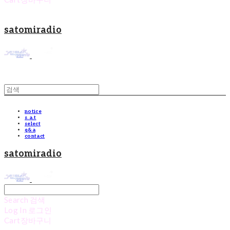
satomiradio
notice
s.a.t
select
q&a
contact
satomiradio
Search
검색
Log In
로그인
Cart
장바구니