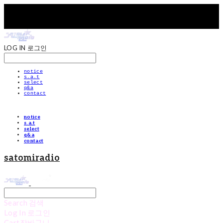
LOG IN
로그인
notice
s.a.t
select
q&a
contact
notice
s.a.t
select
q&a
contact
satomiradio
Search
검색
Log In
로그인
Cart
장바구니