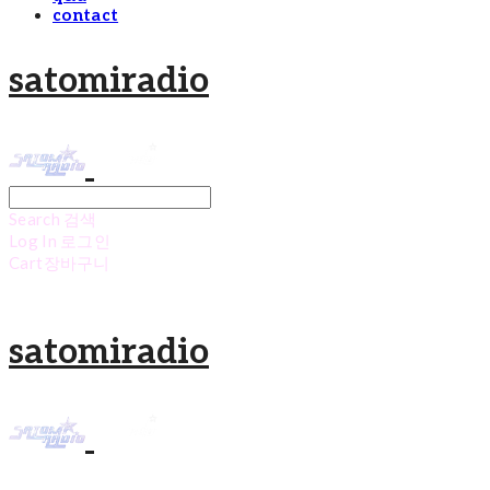
contact
satomiradio
Search
검색
Log In
로그인
Cart
장바구니
satomiradio