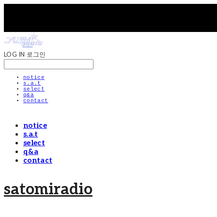
LOG IN
로그인
notice
s.a.t
select
q&a
contact
notice
s.a.t
select
q&a
contact
satomiradio