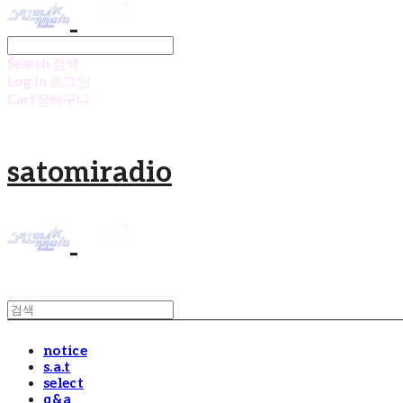
Search
검색
Log In
로그인
Cart
장바구니
satomiradio
notice
s.a.t
select
q&a