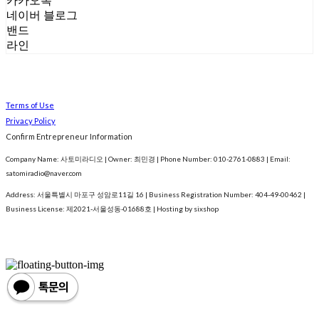
카카오톡
네이버 블로그
밴드
라인
Terms of Use
Privacy Policy
Confirm Entrepreneur Information
Company Name: 사토미라디오 | Owner: 최민경 | Phone Number: 010-2761-0883 | Email:
satomiradio@naver.com
Address: 서울특별시 마포구 성암로11길 16 | Business Registration Number:
404-49-00462
|
Business License:
제2021-서울성동-01688호
| Hosting by sixshop