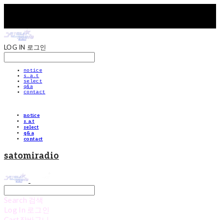
LOG IN
로그인
notice
s.a.t
select
q&a
contact
notice
s.a.t
select
q&a
contact
satomiradio
Search
검색
Log In
로그인
Cart
장바구니