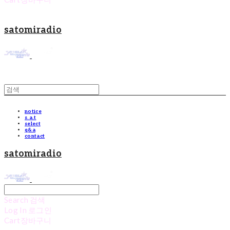
satomiradio
notice
s.a.t
select
q&a
contact
satomiradio
Search
검색
Log In
로그인
Cart
장바구니