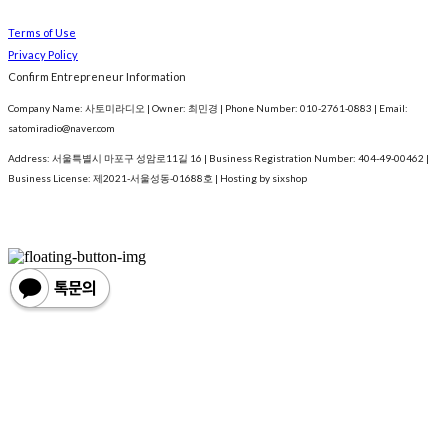
Terms of Use
Privacy Policy
Confirm Entrepreneur Information
Company Name: 사토미라디오 | Owner: 최민경 | Phone Number: 010-2761-0883 | Email:
satomiradio@naver.com
Address: 서울특별시 마포구 성암로11길 16 | Business Registration Number:
404-49-00462
|
Business License:
제2021-서울성동-01688호
| Hosting by sixshop