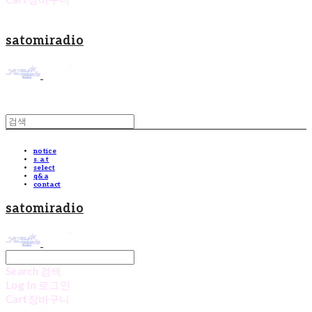
satomiradio
notice
s.a.t
select
q&a
contact
satomiradio
Search
검색
Log In
로그인
Cart
장바구니