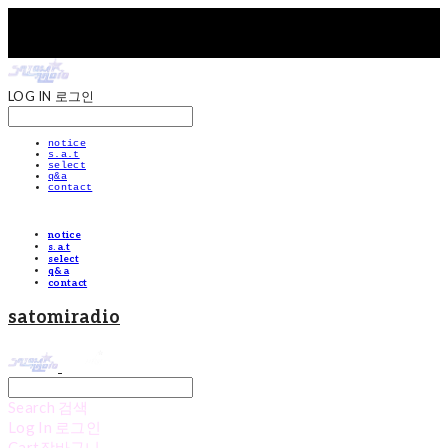
LOG IN
로그인
notice
s.a.t
select
q&a
contact
notice
s.a.t
select
q&a
contact
satomiradio
Search
검색
Log In
로그인
Cart
장바구니