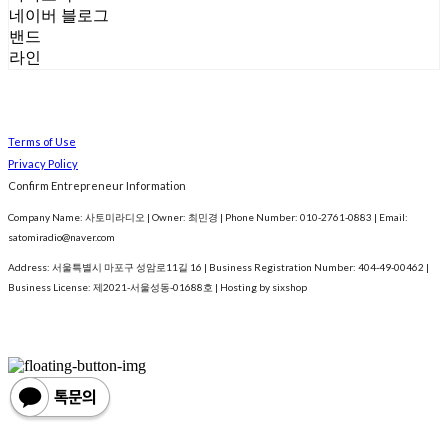
네이버 블로그
밴드
라인
Terms of Use
Privacy Policy
Confirm Entrepreneur Information
Company Name: 사토미라디오 | Owner: 최민경 | Phone Number: 010-2761-0883 | Email:
satomiradio@naver.com
Address: 서울특별시 마포구 성암로11길 16 | Business Registration Number:
404-49-00462
|
Business License:
제2021-서울성동-01688호
| Hosting by sixshop