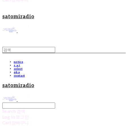
satomiradio
notice
s.a.t
select
q&a
contact
satomiradio
Search
검색
Log In
로그인
Cart
장바구니