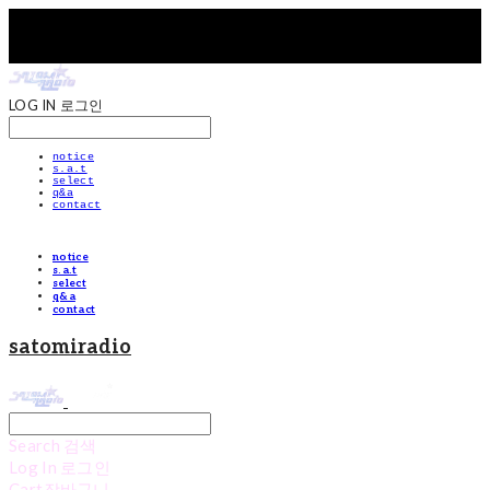
LOG IN
로그인
notice
s.a.t
select
q&a
contact
notice
s.a.t
select
q&a
contact
satomiradio
Search
검색
Log In
로그인
Cart
장바구니