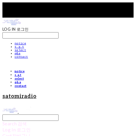
LOG IN
로그인
notice
s.a.t
select
q&a
contact
notice
s.a.t
select
q&a
contact
satomiradio
Search
검색
Log In
로그인
Cart
장바구니