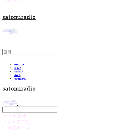
satomiradio
notice
s.a.t
select
q&a
contact
satomiradio
Search
검색
Log In
로그인
Cart
장바구니