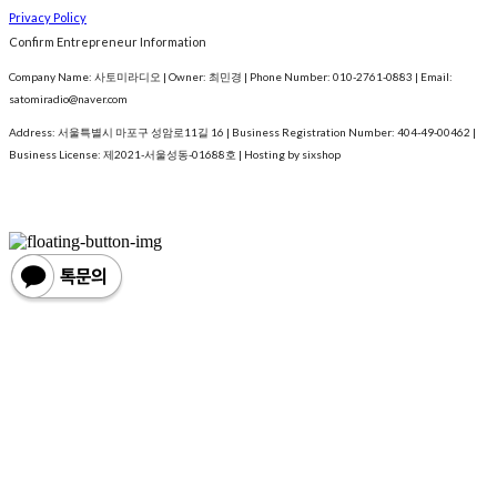
Privacy Policy
Confirm Entrepreneur Information
Company Name: 사토미라디오 | Owner: 최민경 | Phone Number: 010-2761-0883 | Email:
satomiradio@naver.com
Address: 서울특별시 마포구 성암로11길 16 | Business Registration Number:
404-49-00462
|
Business License:
제2021-서울성동-01688호
| Hosting by sixshop