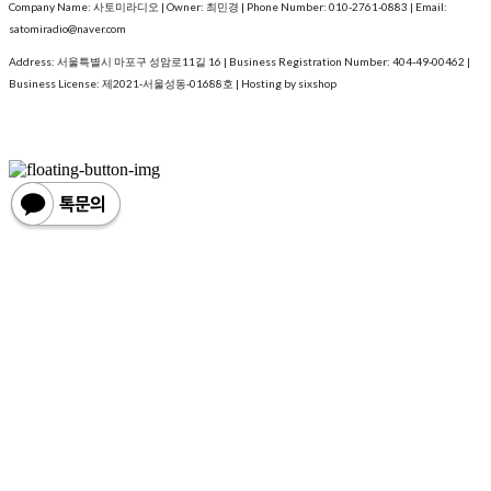
Company Name: 사토미라디오 | Owner: 최민경 | Phone Number: 010-2761-0883 | Email:
satomiradio@naver.com
Address: 서울특별시 마포구 성암로11길 16 | Business Registration Number:
404-49-00462
|
Business License:
제2021-서울성동-01688호
| Hosting by sixshop