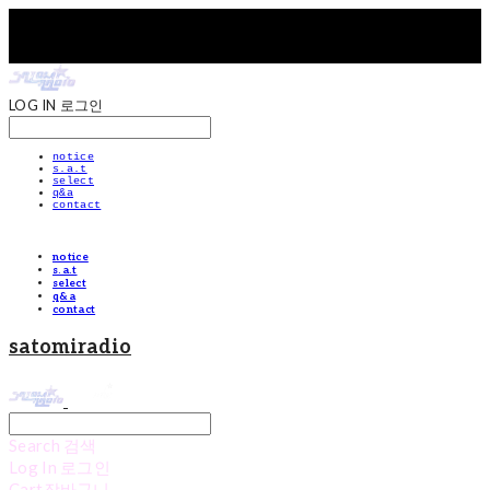
LOG IN
로그인
notice
s.a.t
select
q&a
contact
notice
s.a.t
select
q&a
contact
satomiradio
Search
검색
Log In
로그인
Cart
장바구니