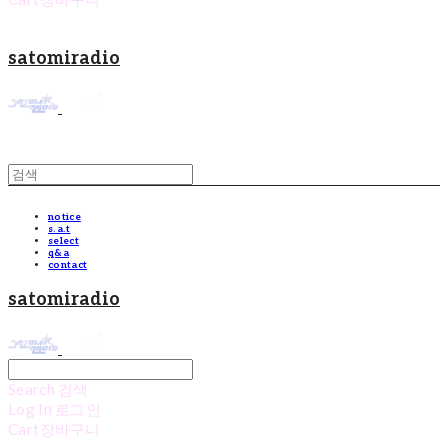
satomiradio
notice
s.a.t
select
q&a
contact
satomiradio
Search
검색
Log In
로그인
Cart
장바구니