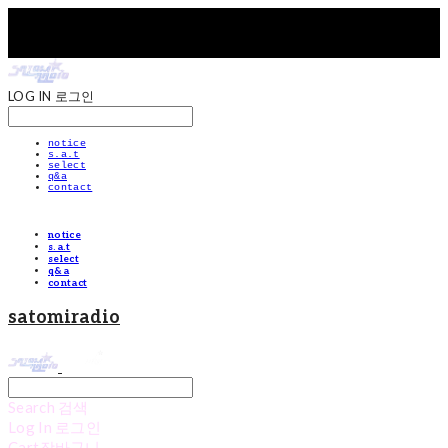
LOG IN
로그인
notice
s.a.t
select
q&a
contact
notice
s.a.t
select
q&a
contact
satomiradio
Search
검색
Log In
로그인
Cart
장바구니