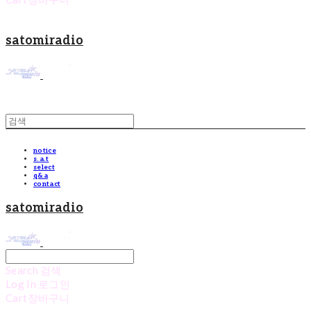
satomiradio
notice
s.a.t
select
q&a
contact
satomiradio
Search
검색
Log In
로그인
Cart
장바구니