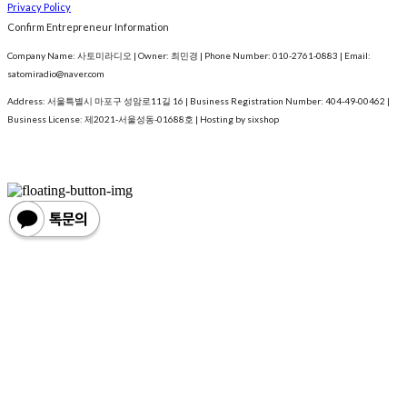
Privacy Policy
Confirm Entrepreneur Information
Company Name: 사토미라디오 | Owner: 최민경 | Phone Number: 010-2761-0883 | Email:
satomiradio@naver.com
Address: 서울특별시 마포구 성암로11길 16 | Business Registration Number:
404-49-00462
|
Business License:
제2021-서울성동-01688호
| Hosting by sixshop