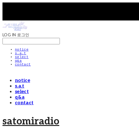
LOG IN
로그인
notice
s.a.t
select
q&a
contact
notice
s.a.t
select
q&a
contact
satomiradio