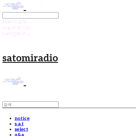
Search
검색
Log In
로그인
Cart
장바구니
satomiradio
notice
s.a.t
select
q&a