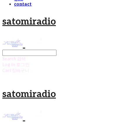
contact
satomiradio
Search
검색
Log In
로그인
Cart
장바구니
satomiradio