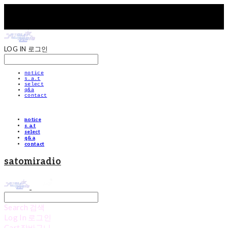
LOG IN
로그인
notice
s.a.t
select
q&a
contact
notice
s.a.t
select
q&a
contact
satomiradio
Search
검색
Log In
로그인
Cart
장바구니