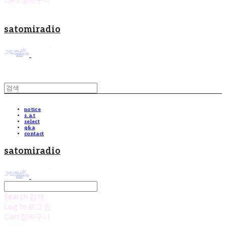
satomiradio
notice
s.a.t
select
q&a
contact
satomiradio
Search
검색
Log In
로그인
Cart
장바구니