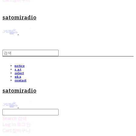
satomiradio
notice
s.a.t
select
q&a
contact
satomiradio
Search
검색
Log In
로그인
Cart
장바구니