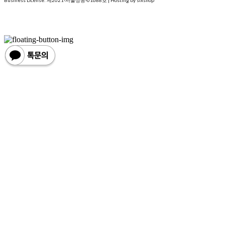
Business License:
제2021-서울성동-01688호
| Hosting by sixshop