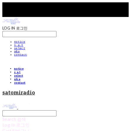
LOG IN
로그인
notice
s.a.t
select
q&a
contact
notice
s.a.t
select
q&a
contact
satomiradio
Search
검색
Log In
로그인
Cart
장바구니