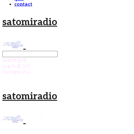
contact
satomiradio
Search
검색
Log In
로그인
Cart
장바구니
satomiradio