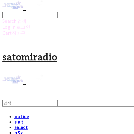
Search
검색
Log In
로그인
Cart
장바구니
satomiradio
notice
s.a.t
select
q&a