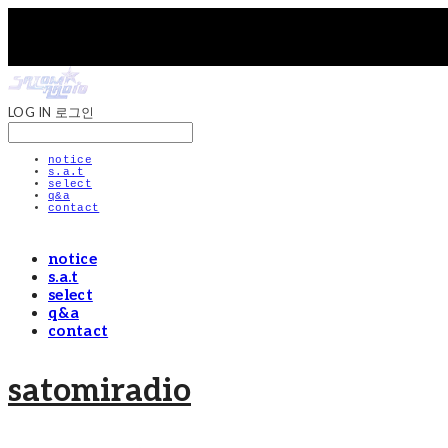
LOG IN
로그인
notice
s.a.t
select
q&a
contact
notice
s.a.t
select
q&a
contact
satomiradio