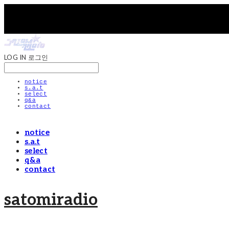
LOG IN
로그인
notice
s.a.t
select
q&a
contact
notice
s.a.t
select
q&a
contact
satomiradio