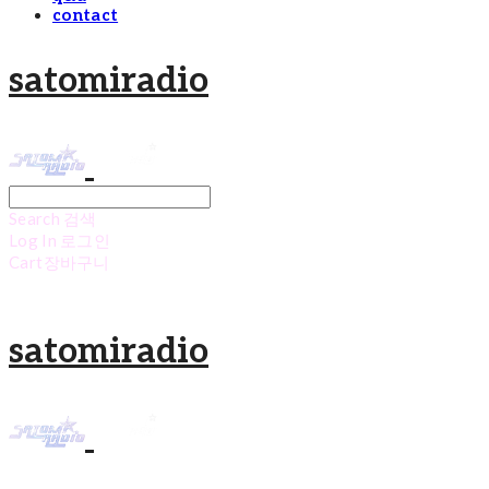
contact
satomiradio
Search
검색
Log In
로그인
Cart
장바구니
satomiradio