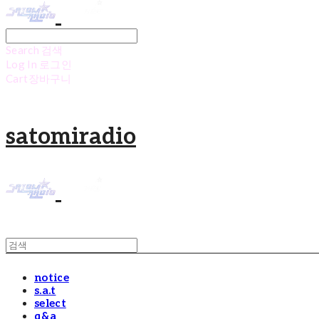
Search
검색
Log In
로그인
Cart
장바구니
satomiradio
notice
s.a.t
select
q&a