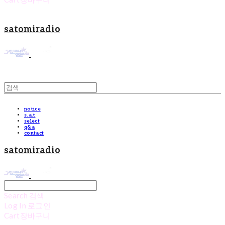
satomiradio
notice
s.a.t
select
q&a
contact
satomiradio
Search
검색
Log In
로그인
Cart
장바구니