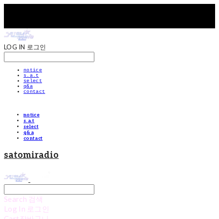
LOG IN
로그인
notice
s.a.t
select
q&a
contact
notice
s.a.t
select
q&a
contact
satomiradio
Search
검색
Log In
로그인
Cart
장바구니