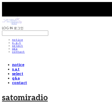
LOG IN
로그인
notice
s.a.t
select
q&a
contact
notice
s.a.t
select
q&a
contact
satomiradio