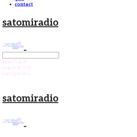
contact
satomiradio
Search
검색
Log In
로그인
Cart
장바구니
satomiradio