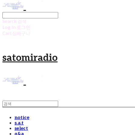
Search
검색
Log In
로그인
Cart
장바구니
satomiradio
notice
s.a.t
select
q&a