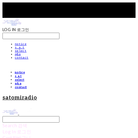
LOG IN
로그인
notice
s.a.t
select
q&a
contact
notice
s.a.t
select
q&a
contact
satomiradio
Search
검색
Log In
로그인
Cart
장바구니