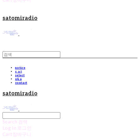
satomiradio
notice
s.a.t
select
q&a
contact
satomiradio
Search
검색
Log In
로그인
Cart
장바구니