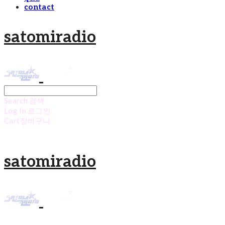
contact
satomiradio
Search
검색
Log In
로그인
Cart
장바구니
satomiradio