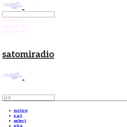
Search
검색
Log In
로그인
Cart
장바구니
satomiradio
notice
s.a.t
select
q&a