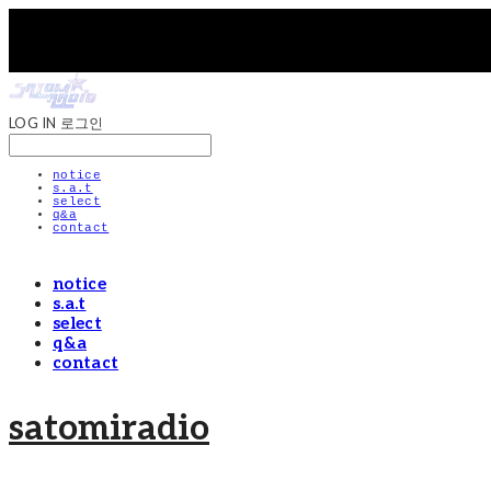
LOG IN
로그인
notice
s.a.t
select
q&a
contact
notice
s.a.t
select
q&a
contact
satomiradio