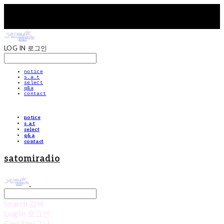
LOG IN
로그인
notice
s.a.t
select
q&a
contact
notice
s.a.t
select
q&a
contact
satomiradio
Search
검색
Log In
로그인
Cart
장바구니