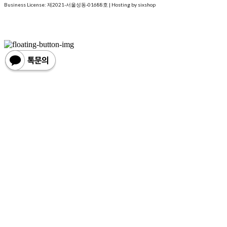
Business License:
제2021-서울성동-01688호
| Hosting by sixshop