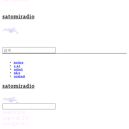
satomiradio
notice
s.a.t
select
q&a
contact
satomiradio
Search
검색
Log In
로그인
Cart
장바구니