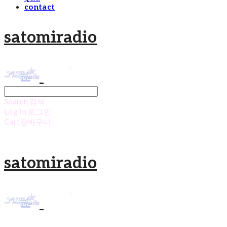
contact
satomiradio
Search
검색
Log In
로그인
Cart
장바구니
satomiradio