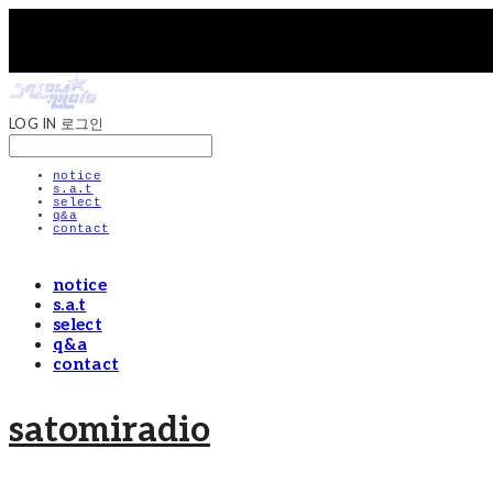
LOG IN
로그인
notice
s.a.t
select
q&a
contact
notice
s.a.t
select
q&a
contact
satomiradio