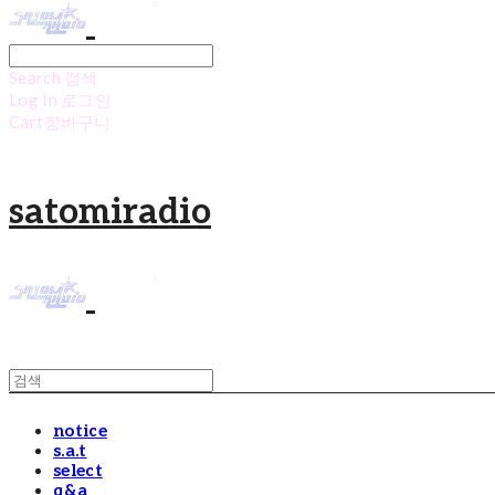
Search
검색
Log In
로그인
Cart
장바구니
satomiradio
notice
s.a.t
select
q&a