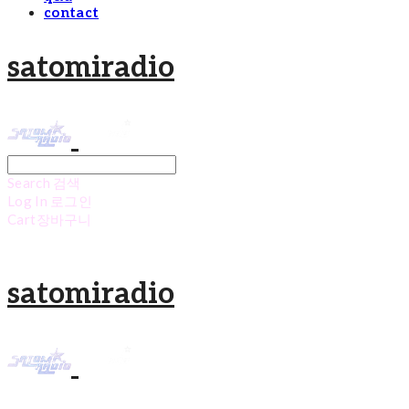
contact
satomiradio
Search
검색
Log In
로그인
Cart
장바구니
satomiradio