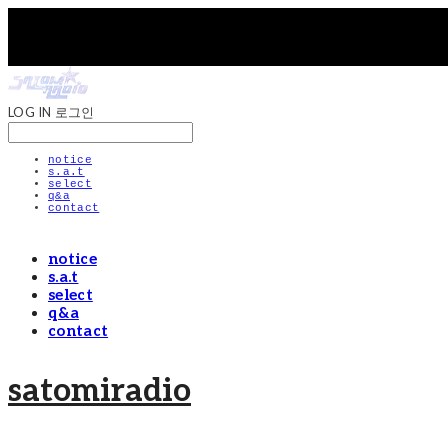
LOG IN
로그인
notice
s.a.t
select
q&a
contact
notice
s.a.t
select
q&a
contact
satomiradio