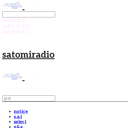
Search
검색
Log In
로그인
Cart
장바구니
satomiradio
notice
s.a.t
select
q&a