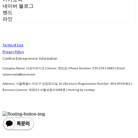
네이버 블로그
밴드
라인
Terms of Use
Privacy Policy
Confirm Entrepreneur Information
Company Name: 사토미라디오 | Owner: 최민경 | Phone Number: 010-2761-0883 | Email:
satomiradio@naver.com
Address: 서울특별시 마포구 성암로11길 16 | Business Registration Number:
404-49-00462
|
Business License:
제2021-서울성동-01688호
| Hosting by sixshop