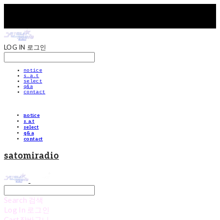
LOG IN
로그인
notice
s.a.t
select
q&a
contact
notice
s.a.t
select
q&a
contact
satomiradio
Search
검색
Log In
로그인
Cart
장바구니