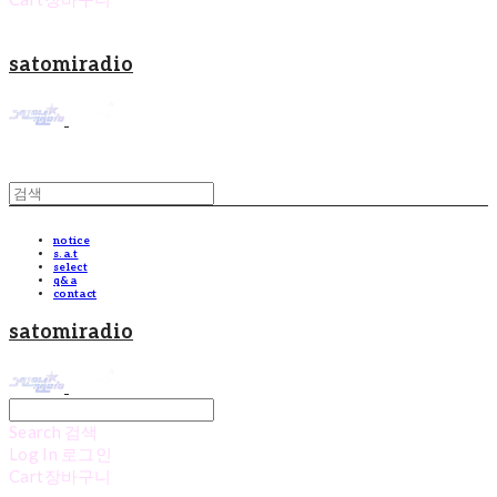
satomiradio
notice
s.a.t
select
q&a
contact
satomiradio
Search
검색
Log In
로그인
Cart
장바구니