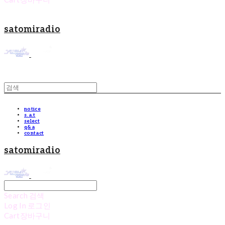
satomiradio
notice
s.a.t
select
q&a
contact
satomiradio
Search
검색
Log In
로그인
Cart
장바구니