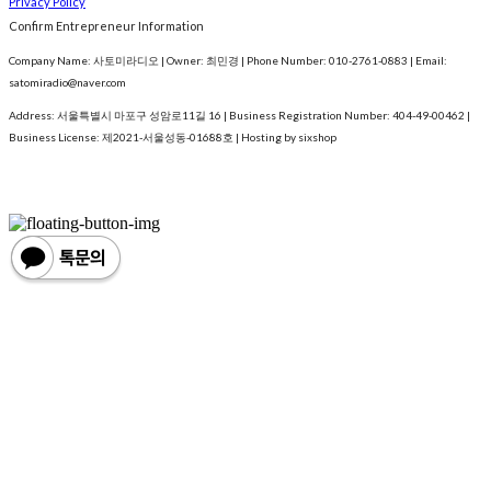
Privacy Policy
Confirm Entrepreneur Information
Company Name: 사토미라디오 | Owner: 최민경 | Phone Number: 010-2761-0883 | Email:
satomiradio@naver.com
Address: 서울특별시 마포구 성암로11길 16 | Business Registration Number:
404-49-00462
|
Business License:
제2021-서울성동-01688호
| Hosting by sixshop