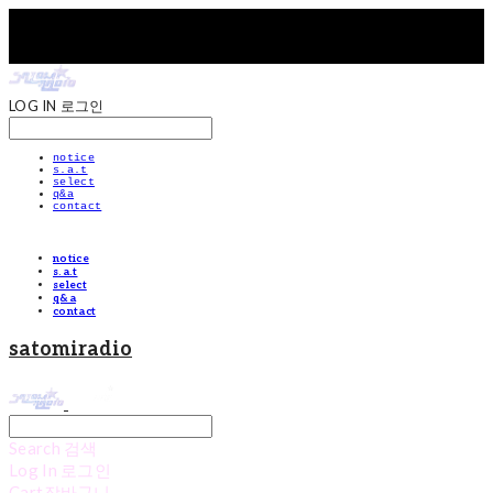
LOG IN
로그인
notice
s.a.t
select
q&a
contact
notice
s.a.t
select
q&a
contact
satomiradio
Search
검색
Log In
로그인
Cart
장바구니