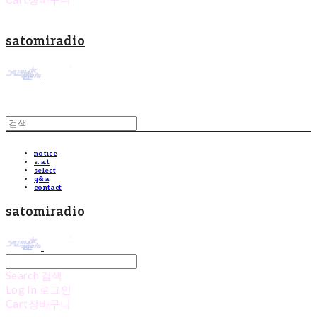
satomiradio
notice
s.a.t
select
q&a
contact
satomiradio
Search
검색
Log In
로그인
Cart
장바구니