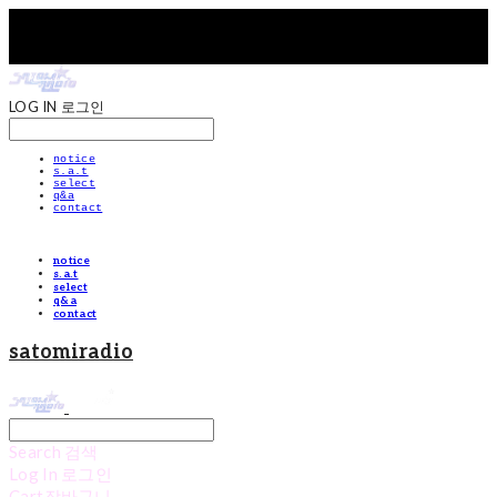
LOG IN
로그인
notice
s.a.t
select
q&a
contact
notice
s.a.t
select
q&a
contact
satomiradio
Search
검색
Log In
로그인
Cart
장바구니