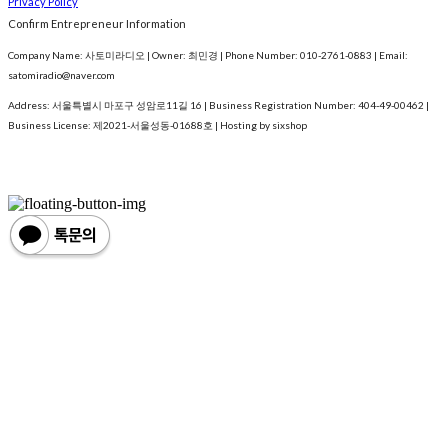
Privacy Policy
Confirm Entrepreneur Information
Company Name: 사토미라디오 | Owner: 최민경 | Phone Number: 010-2761-0883 | Email:
satomiradio@naver.com
Address: 서울특별시 마포구 성암로11길 16 | Business Registration Number:
404-49-00462
|
Business License:
제2021-서울성동-01688호
| Hosting by sixshop