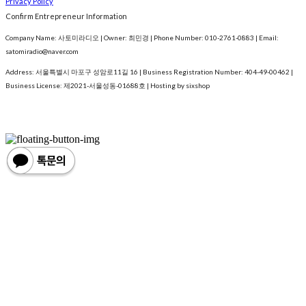
Privacy Policy
Confirm Entrepreneur Information
Company Name: 사토미라디오 | Owner: 최민경 | Phone Number: 010-2761-0883 | Email:
satomiradio@naver.com
Address: 서울특별시 마포구 성암로11길 16 | Business Registration Number:
404-49-00462
|
Business License:
제2021-서울성동-01688호
| Hosting by sixshop