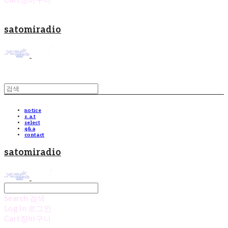
satomiradio
notice
s.a.t
select
q&a
contact
satomiradio
Search
검색
Log In
로그인
Cart
장바구니