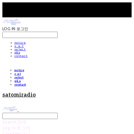
LOG IN
로그인
notice
s.a.t
select
q&a
contact
notice
s.a.t
select
q&a
contact
satomiradio
Search
검색
Log In
로그인
Cart
장바구니